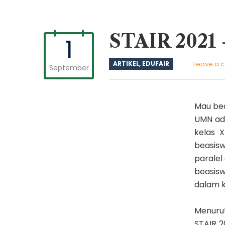
STAIR 202
1
ARTIKEL
,
EDUFAIR
Leave a 
September
Mau bea
UMN ada
kelas 
beasis
paralel 
beasisw
dalam k
Menuru
STAIR 2