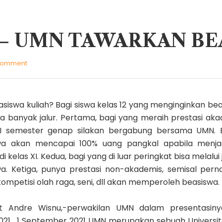
1 – UMN TAWARKAN B
comment
siswa kuliah? Bagi siswa kelas 12 yang menginginkan bea
 banyak jalur. Pertama, bagi yang meraih prestasi aka
XI semester genap silakan bergabung bersama UMN. 
wa akan mencapai 100% uang pangkal apabila menjad
di kelas XI. Kedua, bagi yang di luar peringkat bisa melalui 
a. Ketiga, punya prestasi non-akademis, semisal pern
ompetisi olah raga, seni, dll akan memperoleh beasiswa.
t Andre Wisnu,-perwakilan UMN dalam presentasin
021 , 1 September 2021 UMN merupakan sebuah Universi