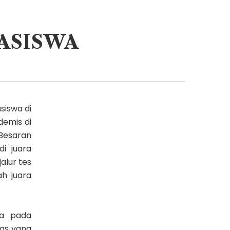
EASISWA
siswa di
demis di
Besaran
i juara
jalur tes
ah juara
ya pada
tas yang