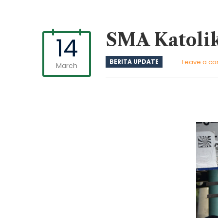
SMA Katolik
14
BERITA UPDATE
Leave a c
March