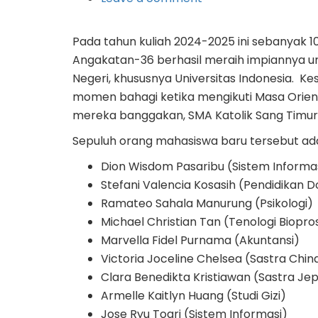
Pada tahun kuliah 2024-2025 ini sebanyak 1
Angakatan-36 berhasil meraih impiannya un
Negeri, khususnya Universitas Indonesia. 
momen bahagi ketika mengikuti Masa Orie
mereka banggakan, SMA Katolik Sang Timur
Sepuluh orang mahasiswa baru tersebut ad
Dion Wisdom Pasaribu (Sistem Informa
Stefani Valencia Kosasih (Pendidikan D
Ramateo Sahala Manurung (Psikologi)
Michael Christian Tan (Tenologi Biopro
Marvella Fidel Purnama (Akuntansi)
Victoria Joceline Chelsea (Sastra Chin
Clara Benedikta Kristiawan (Sastra Je
Armelle Kaitlyn Huang (Studi Gizi)
Jose Ryu Toari (Sistem Informasi)