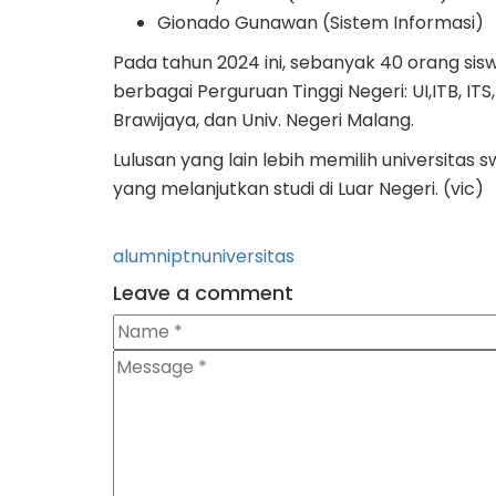
Gionado Gunawan (Sistem Informasi)
Pada tahun 2024 ini, sebanyak 40 orang sisw
berbagai Perguruan Tinggi Negeri: UI,ITB, ITS
Brawijaya, dan Univ. Negeri Malang.
Lulusan yang lain lebih memilih universitas
yang melanjutkan studi di Luar Negeri. (vic)
Tags
alumni
ptn
universitas
Leave a comment