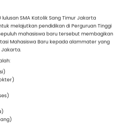
0 lulusan SMA Katolik Sang Timur Jakarta
tuk melajutkan pendidikan di Perguruan Tinggi
Kesepuluh mahasiswa baru tersebut membagikan
ntasi Mahasiswa Baru kepada alammater yang
 Jakarta.
alah:
si)
okter)
ses)
a)
pang)