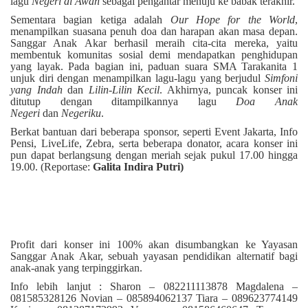
lagu
Negeri di Awan
sebagai pengantar menuju ke babak terakhir.
Sementara bagian ketiga adalah
Our Hope for the World
,
menampilkan suasana penuh doa dan harapan akan masa depan.
Sanggar Anak Akar berhasil meraih cita-cita mereka, yaitu
membentuk komunitas sosial demi mendapatkan penghidupan
yang layak. Pada bagian ini, paduan suara SMA Tarakanita 1
unjuk diri dengan menampilkan lagu-lagu yang berjudul
Simfoni
yang Indah
dan
Lilin-Lilin Kecil
. Akhirnya, puncak konser ini
ditutup dengan ditampilkannya lagu
Doa Anak
Negeri
dan
Negeriku
.
Berkat bantuan dari beberapa sponsor, seperti Event Jakarta, Info
Pensi, LiveLife, Zebra, serta beberapa donator, acara konser ini
pun dapat berlangsung dengan meriah sejak pukul 17.00 hingga
19.00. (Reportase:
Galita Indira Putri)
Profit dari konser ini 100% akan disumbangkan ke Yayasan
Sanggar Anak Akar, sebuah yayasan pendidikan alternatif bagi
anak-anak yang terpinggirkan.
Info lebih lanjut : Sharon – 082211113878 Magdalena –
081585328126 Novian – 085894062137 Tiara – 089623774149