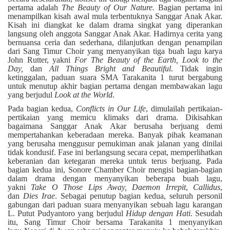
pertama adalah
The Beauty of Our Nature.
Bagian pertama ini
menampilkan kisah awal mula terbentuknya Sanggar Anak Akar.
Kisah ini diangkat ke dalam drama singkat yang diperankan
langsung oleh anggota Sanggar Anak Akar. Hadirnya cerita yang
bernuansa ceria dan sederhana, dilanjutkan dengan penampilan
dari Sang Timur Choir yang menyanyikan tiga buah lagu karya
John Rutter, yakni
For The Beauty of the Earth, Look to the
Day,
dan
All Things Bright and Beautiful
. Tidak ingin
ketinggalan, paduan suara SMA Tarakanita 1 turut bergabung
untuk menutup akhir bagian pertama dengan membawakan lagu
yang berjudul
Look at the World
.
Pada bagian kedua,
Conflicts in Our Life
, dimulailah pertikaian-
pertikaian yang memicu klimaks dari drama. Dikisahkan
bagaimana Sanggar Anak Akar berusaha berjuang demi
mempertahankan keberadaan mereka. Banyak pihak keamanan
yang berusaha menggusur pemukiman anak jalanan yang dinilai
tidak kondusif. Fase ini berlangsung secara cepat, memperlihatkan
keberanian dan ketegaran mereka untuk terus berjuang. Pada
bagian kedua ini, Sonore Chamber Choir mengisi bagian-bagian
dalam drama dengan menyanyikan beberapa buah lagu,
yakni
Take O Those Lips Away, Daemon Irrepit
,
Callidus
,
dan
Dies Irae
. Sebagai penutup bagian kedua, seluruh personil
gabungan dari paduan suara menyanyikan sebuah lagu karangan
L. Putut Pudyantoro yang berjudul
Hidup dengan Hati
. Sesudah
itu, Sang Timur Choir bersama Tarakanita 1 menyanyikan