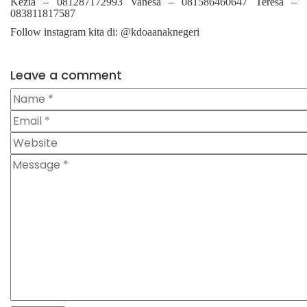
Kezia – 081287172993 Vanesa – 081586460647 Teresa –
083811817587
Follow instagram kita di: @kdoaanaknegeri
Leave a comment