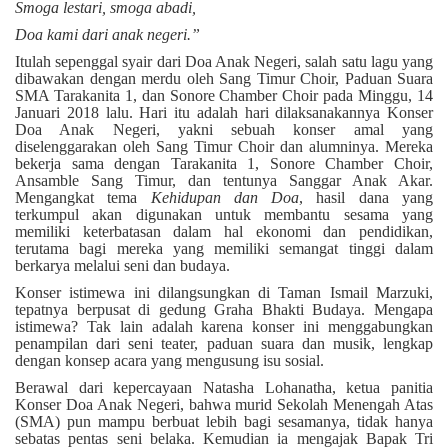
Smoga lestari, smoga abadi,
Doa kami dari anak negeri.
”
Itulah sepenggal syair dari Doa Anak Negeri, salah satu lagu yang
dibawakan dengan merdu oleh Sang Timur Choir, Paduan Suara
SMA Tarakanita 1, dan Sonore Chamber Choir pada Minggu, 14
Januari 2018 lalu. Hari itu adalah hari dilaksanakannya Konser
Doa Anak Negeri, yakni sebuah konser amal yang
diselenggarakan oleh Sang Timur Choir dan alumninya. Mereka
bekerja sama dengan Tarakanita 1, Sonore Chamber Choir,
Ansamble Sang Timur, dan tentunya Sanggar Anak Akar.
Mengangkat tema
Kehidupan dan Doa
, hasil dana yang
terkumpul akan digunakan untuk membantu sesama yang
memiliki keterbatasan dalam hal ekonomi dan pendidikan,
terutama bagi mereka yang memiliki semangat tinggi dalam
berkarya melalui seni dan budaya.
Konser istimewa ini dilangsungkan di Taman Ismail Marzuki,
tepatnya berpusat di gedung Graha Bhakti Budaya. Mengapa
istimewa? Tak lain adalah karena konser ini menggabungkan
penampilan dari seni teater, paduan suara dan musik, lengkap
dengan konsep acara yang mengusung isu sosial.
Berawal dari kepercayaan Natasha Lohanatha, ketua panitia
Konser Doa Anak Negeri, bahwa murid Sekolah Menengah Atas
(SMA) pun mampu berbuat lebih bagi sesamanya, tidak hanya
sebatas pentas seni belaka. Kemudian ia mengajak Bapak Tri