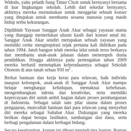
Widodo, yaitu pelatih Sang Timur Choir untuk bernyanyi bersama
di luar lingkungan sekolah. Lebih dari sekedar bernyanyi,
akhirnya mereka memutuskan untuk menggelar sebuah konser
yang ditujukan untuk membantu sesama manusia yang masih
hidup serba kekurangan.
Dipilihlah Yayasan Sanggar Anak Akar sebagai yayasan utama
yang dianggap memerlukan uluran kasih dari konser amal ini.
Sanggar Anak Akar sendiri merupakan sebuah yayasan yang
memiliki cerita menginspirasi sejak pertama kali didirikan pada
tahun 1994. Jatuh bangun telah mereka lalui untuk terus berkarya
dan membantu anak-anak jalanan dalam menempuh dunia
pendidikan. Hingga akhirnya pada pertengahan tahun 2009
mereka berhasil menetapkan keberadaannya sebagai Sekolah
2
Otonom di atas tanah seluas 950 m
.
Berkat bantuan dan kerja keras para relawan, baik individu
maupun kelompok, anak-anak di Sanggar Anak Akar mampu
belajar menghargai kehidupan, memaknai kebebasan,
mengembangkan talenta dan kreativitas, serta memiliki
kepercayaan diri untuk ambil bagian dalam proses pembangunan
di Indonesia. Sebagai salah satu pilar utama dalam proses
pengajaran, muncullah bantuan dari para relawan yang menyebut
diri mereka sebagai Sahabat Akar. Dukungan yang mereka
berikan dapat berupa fasilitator, sumbangan dan dana, serta
berbagi pengalaman dalam berbagai bidang.
Secara keseluruhan, konser ini dibagi menjadi tiga bagian. Bagian