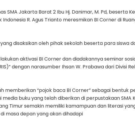
nas SMA Jakarta Barat 2 Ibu Hj. Danimar, M. Pd, beserta
 Indonesia R. Agus Trianto meresmikan BI Corner di Rua
ng disaksikan oleh pihak sekolah beserta para siswa dan
lakukan aktivasi BI Corner dan diadakannya seminar sosia
IS)” dengan narasumber Ihsan W. Prabawa dari Divisi Re
elah memberikan “pojok baca BI Corner” sebagai bentu
ui media buku yang telah diberikan di perpustakaan SMA 
k Sang Timur semakin memiliki kamampuan dan literasi yan
di masa depan yang akan dihadapi