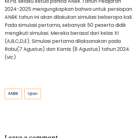
M.Pd. selaku ketua panitia ANBK Tahun Pelajaran
2024-2025 mengungkapkan bahwa untuk persiapan
ANBK tahun ini akan dilakukan simulasi beberapa kali.
Pada simulasi pertama, sebanyak 50 peserta didik
mengikuti simulasi. Mereka berasal dari kelas XI
(A,B,C,D,E). Simulasi pertama dilaksanakan pada
Rabu(7 Agustus) dan Kamis (8 Agustus) tahun 2024.
(vic)
Tags
ANBK
Ujian
Leave a comment