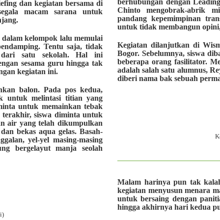
berhubungan dengan
Leading
iefing dan kegiatan bersama di
Chinto mengobrak-abrik m
segala macam sarana untuk
pandang kepemimpinan trans
njang.
untuk tidak membangun opini, t
ke dalam kelompok lalu memulai
Kegiatan dilanjutkan di Wi
pendamping. Tentu saja, tidak
Bogor. Sebelumnya, siswa dib
ari satu sekolah. Hal ini
beberapa orang fasilitator. M
engan sesama guru hingga tak
adalah salah satu alumnus, Re
gan kegiatan ini.
diberi nama bak sebuah perma
hkan balon. Pada pos kedua,
 untuk melintasi titian yang
diminta untuk memainkan tebak
 terakhir, siswa diminta untuk
n air yang telah dikumpulkan
 dan bekas aqua gelas. Basah-
K
ggalan, yel-yel masing-masing
g bergelayut manja seolah
Malam harinya pun tak kalah
kegiatan menyusun menara ma
untuk bersaing dengan paniti
hingga akhirnya hari kedua p
i)