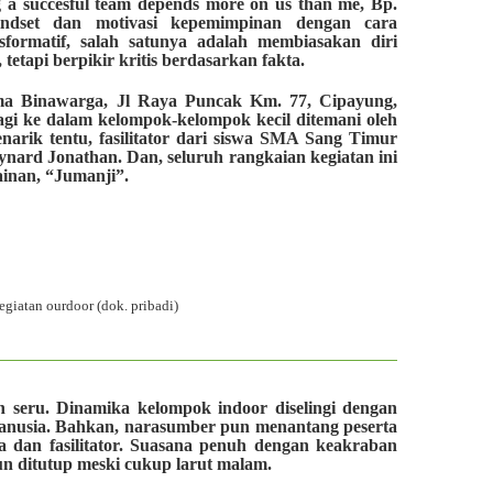
 a succesful team depends more on us than me,
Bp.
indset dan motivasi kepemimpinan dengan cara
formatif, salah satunya adalah membiasakan diri
etapi berpikir kritis berdasarkan fakta.
sma Binawarga, Jl Raya Puncak Km. 77, Cipayung,
agi ke dalam kelompok-kelompok kecil ditemani oleh
enarik tentu, fasilitator dari siswa SMA Sang Timur
ynard Jonathan. Dan, seluruh rangkaian kegiatan ini
inan, “Jumanji”.
egiatan ourdoor (dok. pribadi)
 seru. Dinamika kelompok indoor diselingi dengan
nusia. Bahkan, narasumber pun menantang peserta
a dan fasilitator. Suasana penuh dengan keakraban
un ditutup meski cukup larut malam.