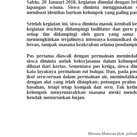
Sabtu, 20 Januari 2018, kegiatan dimulai dengan br
lapangan wisma. Siswa diminta menggunakan 
membuat identitas barisan kelompok yang paling pa
Setelah kegiatan ini, siswa diminta masuk kembali 
kegiatan
tracking
didampingi fasilitator dan guru 
setiap tim didampingi oleh guru yang sama d
memungkinkan terjalinnya intensnya komunikasi d
heran, tampak suasana keakraban selama pendampin
Pos pertama diawali dengan permainan meminda
siswa diminta untuk bekerjasama dalam kelompok
dibuat dari kertas. Sementara pos ketiga, siswa 
kata layaknya permainan
eat bulaga.
Dan, pada pos
ikut seru-seruan dalam permainan air, memindahka
dengan alat yang telah disiapkan; potongan pralon
basahan, tetapi tetap kompak dan seru. Tak ketin
kelompok menyemarakkan suasana meski mendun
hendak menurunkan hujan.
Menara Manusia (dok. pribad