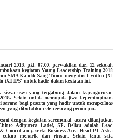
uari 2018, pkl. 07.00, perwakilan dari 12 sekolah
mbukaan kegiatan Young Leadership Training 2018
apun SMA Katolik Sang Timur mengutus Cynthia (XI
u (XI IPS) untuk hadir dalam kegiatan ini.
k siswa-siswi yang tergabung dalam kepengurusan
2018. Selain untuk memupuk jiwa kepemimpinan,
adi sarana bagi peserta yang hadir untuk memperluas
ar yang dibutuhkan oleh seorang pemimpin.
resmi dengan kegiatan seremonial, acara dilanjutkan
into Adiputera Latief, SE. Beliau adalah Lead
g & Concultancy, serta Business Area Head PT Astra
 cukup menarik dan ringan. Selain tentu saja