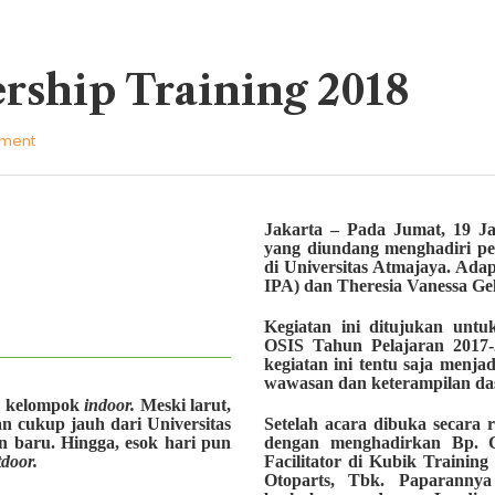
rship Training 2018
mment
Jakarta – Pada Jumat, 19 Jan
yang diundang menghadiri pe
di Universitas Atmajaya. Ad
IPA) dan Theresia Vanessa Gel
Kegiatan ini ditujukan untu
OSIS Tahun Pelajaran 2017-
kegiatan ini tentu saja menj
wawasan dan keterampilan das
an kelompok
indoor.
Meski larut,
n cukup jauh dari Universitas
Setelah acara dibuka secara 
 baru. Hingga, esok hari pun
dengan menghadirkan Bp. Ch
tdoor.
Facilitator di Kubik Trainin
Otoparts, Tbk. Paparannya