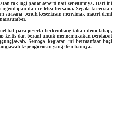
tan tak lagi padat seperti hari sebelumnya. Hari ini
pengendapan dan refleksi bersama. Segala keceriaan
m suasana penuh keseriusan menyimak materi demi
 narasumber.
elihat para peserta berkembang tahap demi tahap,
kap kritis dan berani untuk mengemukakan pendapat
ggungjawab. Semoga kegiatan ini bermanfaat bagi
ggungjawab kepengurusan yang diembannya.