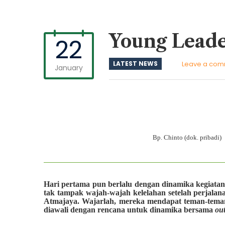
Young Leade
22
LATEST NEWS
Leave a co
January
Bp. Chinto (dok. pribadi)
Hari pertama pun berlalu dengan dinamika kegiat
tak tampak wajah-wajah kelelahan setelah perjalana
Atmajaya. Wajarlah, mereka mendapat teman-teman
diawali dengan rencana untuk dinamika bersama
ou