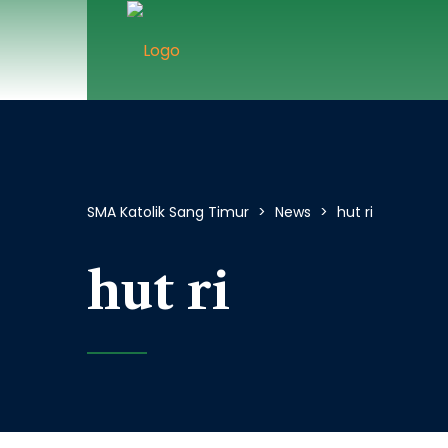
SMA Katolik Sang Timur
>
News
>
hut ri
hut ri