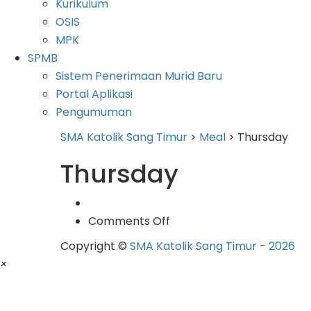
Kurikulum
OSIS
MPK
SPMB
Sistem Penerimaan Murid Baru
Portal Aplikasi
Pengumuman
SMA Katolik Sang Timur
>
Meal
>
Thursday
Thursday
on
Comments Off
Copyright ©
SMA Katolik Sang Timur - 2026
×
Silakan menghubungi kami:
Senin-Jumat pada 07.30 - 15.00 WIB
atau email kami: sangtimur_smak@yahoo.co.id