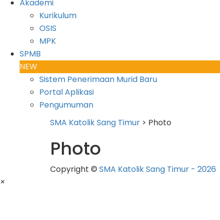
Akademi
Kurikulum
OSIS
MPK
SPMB
NEW
Sistem Penerimaan Murid Baru
Portal Aplikasi
Pengumuman
SMA Katolik Sang Timur
>
Photo
Photo
Copyright ©
SMA Katolik Sang Timur - 2026
×
Silakan menghubungi kami:
Senin-Jumat pada 07.30 - 15.00 WIB
atau email kami: sangtimur_smak@yahoo.co.id