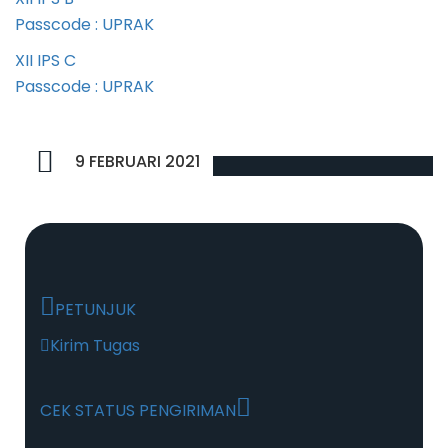
Passcode : UPRAK
XII IPS C
Passcode : UPRAK
9 FEBRUARI 2021
PETUNJUK
Kirim Tugas
CEK STATUS PENGIRIMAN