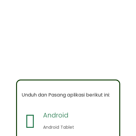
PERINGATAN :
Penggunaan perangkat Android Tablet
tidak disarankan karena beresiko
besar untuk proses submit dalam
pengerjaan PAS. Sebaiknya
menggunakan perangkat laptop agar
CBT berjalan lancar.
Unduh dan Pasang aplikasi berikut ini:
Android
Android Tablet