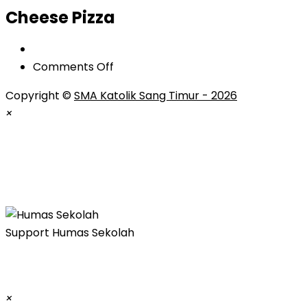
Cheese Pizza
on
Comments Off
Cheese
Copyright ©
SMA Katolik Sang Timur - 2026
Pizza
×
Silakan menghubungi kami:
Senin-Jumat pada 07.30 - 15.00 WIB
atau email kami: sangtimur_smak@yahoo.co.id
Support
Humas Sekolah
×